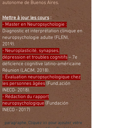
autonome de Buenos Aires.
Mettre à jour les cours
:
- Master en Neuropsychologie :
Diagnostic et interprétation clinique en
neuropsychologie adulte (FLENI,
2019).
- Neuroplasticité, synapses,
dépression et troubles cognitifs
– 7e
déficience cognitive latino-américaine
Réunion (LACIM, 2018).
- Évaluation neuropsychologique chez
les personnes âgées
(Fund.ación
INECO- 2018).
- Rédaction du rapport
neuropsychologique
(Fundación
INECO - 2017)
paragraphe. Cliquez ici pour ajouter votre