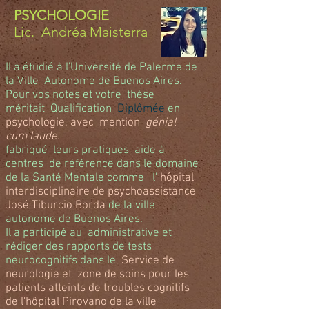
PSYCHOLOGIE
Lic.
Andréa Maisterra
Il a étudié à l'Université de Palerme de
la Ville
Autonome de Buenos Aires.
Pour vos notes et votre
thèse
méritait
Qualification
Diplômée
en
psychologie, avec
mention
génial
cum laude.
fabriqué
leurs pratiques
aide à
centres
de référence dans le domaine
de la Santé Mentale comme
l'
hôpital
interdisciplinaire de psychoassistance
José Tiburcio Borda
de la ville
autonome de Buenos Aires.
Il a participé au
administrative et
rédiger des rapports de tests
neurocognitifs dans le
Service de
neurologie et
zone de soins pour les
patients atteints de troubles cognitifs
de l'hôpital Pirovano de la ville